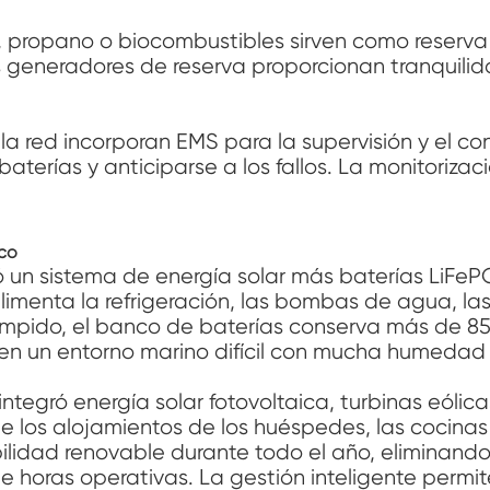
 propano o biocombustibles sirven como reserva
los generadores de reserva proporcionan tranquil
a red incorporan EMS para la supervisión y el cont
s baterías y anticiparse a los fallos. La monitori
ico
 un sistema de energía solar más baterías LiFe
menta la refrigeración, las bombas de agua, las 
umpido, el banco de baterías conserva más de 85
n un entorno marino difícil con mucha humedad y
tegró energía solar fotovoltaica, turbinas eólic
de los alojamientos de los huéspedes, las cocinas
fiabilidad renovable durante todo el año, elimina
 horas operativas. La gestión inteligente permite