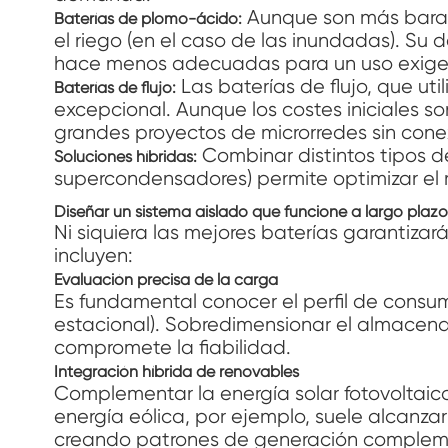
Aunque son más barata
Baterías de plomo-ácido:
el riego (en el caso de las inundadas). Su 
hace menos adecuadas para un uso exigent
Las baterías de flujo, que util
Baterías de flujo:
excepcional. Aunque los costes iniciales s
grandes proyectos de microrredes sin conex
Combinar distintos tipos d
Soluciones híbridas:
supercondensadores) permite optimizar el re
Diseñar un sistema aislado que funcione a largo plazo
Ni siquiera las mejores baterías garantizar
incluyen:
Evaluación precisa de la carga
Es fundamental conocer el perfil de consu
estacional). Sobredimensionar el almacena
compromete la fiabilidad.
Integración híbrida de renovables
Complementar la energía solar fotovoltaica 
energía eólica, por ejemplo, suele alcanza
creando patrones de generación compleme