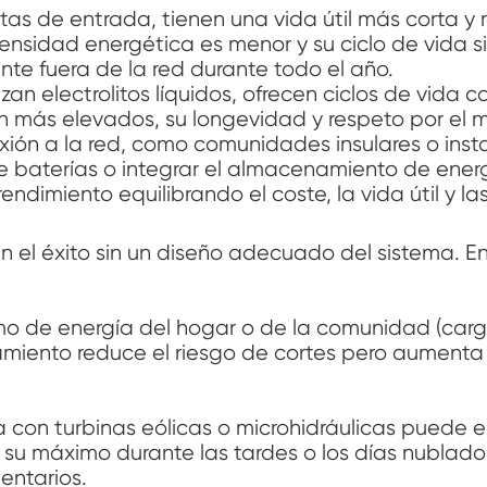
s de entrada, tienen una vida útil más corta y 
densidad energética es menor y su ciclo de vida s
e fuera de la red durante todo el año.
izan electrolitos líquidos, ofrecen ciclos de vida c
on más elevados, su longevidad y respeto por el 
ión a la red, como comunidades insulares o insta
e baterías o integrar el almacenamiento de energ
ndimiento equilibrando el coste, la vida útil y l
án el éxito sin un diseño adecuado del sistema. En
mo de energía del hogar o de la comunidad (carga
miento reduce el riesgo de cortes pero aumenta 
con turbinas eólicas o microhidráulicas puede est
r su máximo durante las tardes o los días nublado
ntarios.