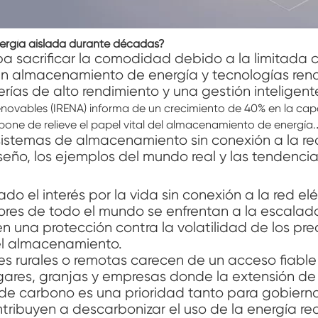
ergía aislada durante décadas?
caba sacrificar la comodidad debido a la limitada
s en almacenamiento de energía y tecnologías re
erías de alto rendimiento y una gestión inteligen
enovables (IRENA) informa de un crecimiento de 40% en la ca
pone de relieve el papel vital del almacenamiento de energía.
istemas de almacenamiento sin conexión a la red
seño, los ejemplos del mundo real y las tendencia
o el interés por la vida sin conexión a la red elé
es de todo el mundo se enfrentan a la escalada 
 una protección contra la volatilidad de los preci
el almacenamiento.
 rurales o remotas carecen de un acceso fiable a
ogares, granjas y empresas donde la extensión de
 de carbono es una prioridad tanto para gobiern
ntribuyen a descarbonizar el uso de la energía 