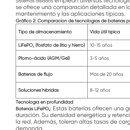
emplean diversas tecnología
Sistemas aislados
se ofrece una comparación detallada en la 
mantenimiento y las aplicaciones típicas.
Gráfico 2: Comparación de tecnologías de baterías para
Tipo de almacenamiento
Vida útil típica
LiFePO₄ (fosfato de litio y hierro)
10-15 años
Plomo-ácido (AGM/Gel)
3-5 años
Baterías de flujo
Más de 20 años
Soluciones híbridas
8-12 años
Tecnología en profundidad
Estas baterías ofrecen una gr
Baterías LiFePO₄:
duración. Su densidad energética y retenci
la red. Además, toleran altas tasas de carg
demanda.