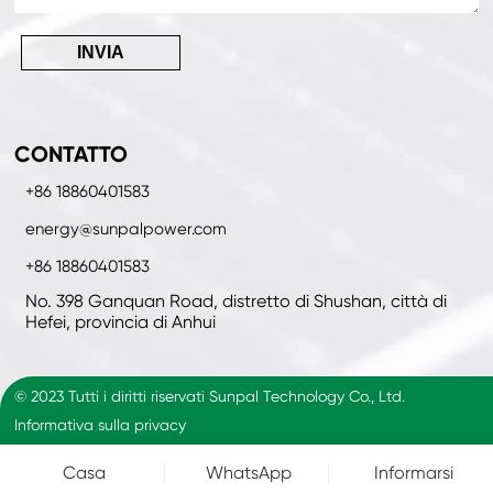
INVIA
CONTATTO
+86 18860401583
energy@sunpalpower.com
+86 18860401583
No. 398 Ganquan Road, distretto di Shushan, città di
Hefei, provincia di Anhui
© 2023 Tutti i diritti riservati Sunpal Technology Co., Ltd.
Informativa sulla privacy
Casa
WhatsApp
Informarsi