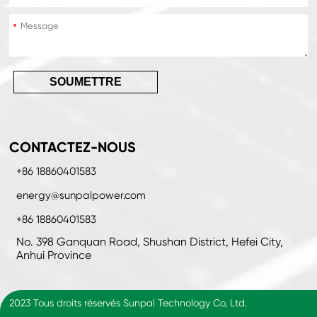
*
SOUMETTRE
CONTACTEZ-NOUS
+86 18860401583
energy@sunpalpower.com
+86 18860401583
No. 398 Ganquan Road, Shushan District, Hefei City,
Anhui Province
2023 Tous droits réservés Sunpal Technology Co, Ltd.