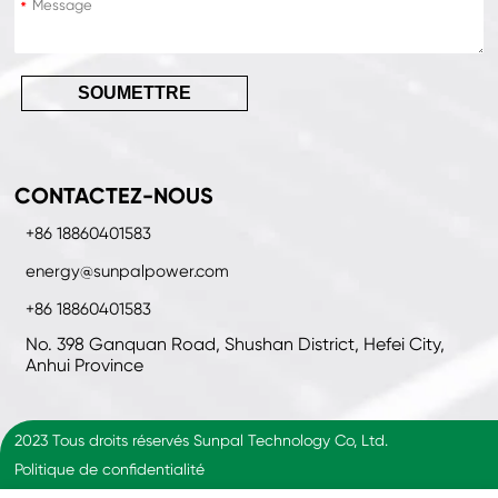
*
SOUMETTRE
CONTACTEZ-NOUS
+86 18860401583
energy@sunpalpower.com
+86 18860401583
No. 398 Ganquan Road, Shushan District, Hefei City,
Anhui Province
2023 Tous droits réservés Sunpal Technology Co, Ltd.
Politique de confidentialité