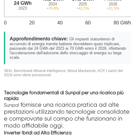
24 GWh
2024
2025
2026
2023
+70.8%
+41.5%
+21.5%
0
20
40
60
80 GWh
Approfondimento chiave:
Gli impianti statunitensi di
accumulo di energia tramite batterie dovrebbero quasi triplicare,
passando dai 24 GWh del 2023 ai 70 GWh entro il 2026, riflettendo
l'accelerazione dell'adozione dello stoccaggio di energia su larga
scala.
SEIA, Benchmark Mineral Intelligence, Wood Mackenzie, ACP. I valori del
2026 sono stime previsionali.
Tecnologie fondamentali di Sunpal per una ricarica più
rapida
fornisce una ricarica pratica ad alte
Sunpal
prestazioni utilizzando tecnologie consolidate
e comprovate sul campo che funzionano in
modo affidabile oggi.
Inverter Ibridi ad Alta Efficienza