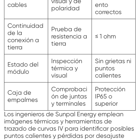
visual y de
cables
ento
polaridad
correctos
Continuidad
Prueba de
de la
resistencia a
≤ 1 ohm
conexión a
tierra
tierra
Inspección
Sin grietas ni
Estado del
térmica y
puntos
módulo
visual
calientes
Comprobaci
Protección
Caja de
ón de juntas
IP65 o
empalmes
y terminales
superior
Los ingenieros de Sunpal Energy emplean
imágenes térmicas y herramientas de
trazado de curvas IV para identificar posibles
puntos calientes y pérdidas por desajuste