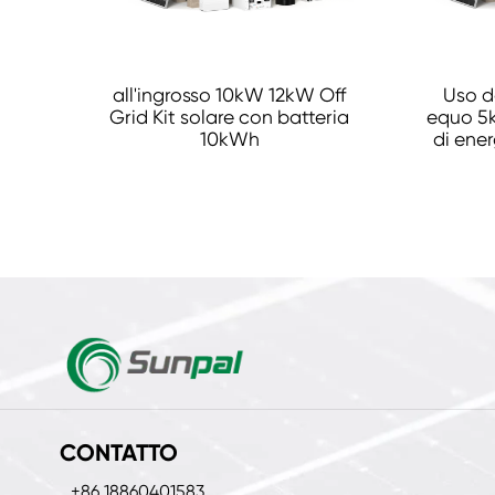
all'ingrosso 10kW 12kW Off
Uso d
Grid Kit solare con batteria
equo 5
10kWh
di ener
CONTATTO
+86 18860401583