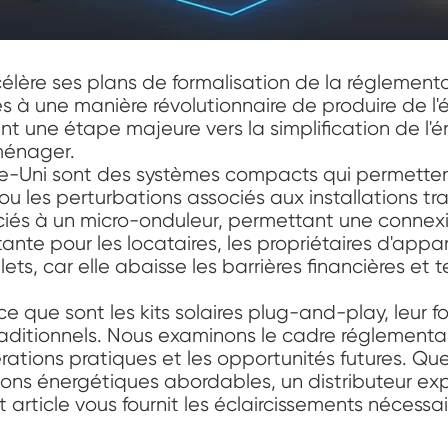
lère ses plans de formalisation de la réglementa
cès à une manière révolutionnaire de produire de l
t une étape majeure vers la simplification de l'én
ménager.
e-Uni sont des systèmes compacts qui permettent 
t ou les perturbations associés aux installations t
és à un micro-onduleur, permettant une connexio
tante pour les locataires, les propriétaires d'ap
ets, car elle abaisse les barrières financières et
e que sont les kits solaires plug-and-play, leur 
s traditionnels. Nous examinons le cadre réglemen
érations pratiques et les opportunités futures. Qu
tions énergétiques abordables, un distributeur 
 article vous fournit les éclaircissements nécessa