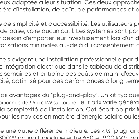
la mieux adaptée à leur situation. Ces deux approc
re d'installation, de coût, de performances et d
e de simplicité et d'accessibilité. Les utilisateurs
s de base, voire aucun outil. Les systèmes sont po
r besoin d'emporter leur investissement lors d'un
torisations minimales au-delà du consentement du
nels exigent une installation professionnelle par 
 intégration électrique dans le tableau de distri
 semaines et entraîne des coûts de main-d'œuvre 
cité, optimisé pour des performances à long term
 grands avantages du "plug-and-play". Un kit typ
Leur prix varie généra
itionnels de 3,5 à 6 kW sur toiture
la complexité de l’installation. Cet écart de prix
our les novices en matière d’énergie solaire ou le
une autre différence majeure. Les kits "plug-and-
 800W pourrait produire entre 650 et 900 kWh 