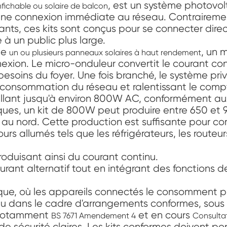
, est un système photovolt
nfichable ou solaire de balcon
une connexion immédiate au réseau. Contrairemen
ants, ces kits sont conçus pour se connecter dire
 à un public plus large.
de
, un 
un ou plusieurs panneaux solaires à haut rendement
exion. Le micro-onduleur convertit le courant co
soins du foyer. Une fois branché, le système privilé
la consommation du réseau et ralentissant le comp
allant jusqu'à environ 800W AC, conformément aux
ques, un kit de 800W peut produire entre 650 et 
us au nord. Cette production est suffisante pour 
allumés tels que les réfrigérateurs, les routeurs 
roduisant ainsi du courant continu.
rant alternatif tout en intégrant des fonctions d
que, où les appareils connectés le consomment pr
eau dans le cadre d'arrangements conformes, sous 
 notamment
et en cours
BS 7671 Amendement 4
Consultat
de sécurité claires. Les kits conformes doivent 