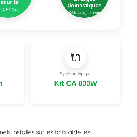
sécurité
domestiques
KCA + G98
50–90% Usage personnel
🔌
Système typique
h
Kit CA 800W
s installés sur les toits aide les