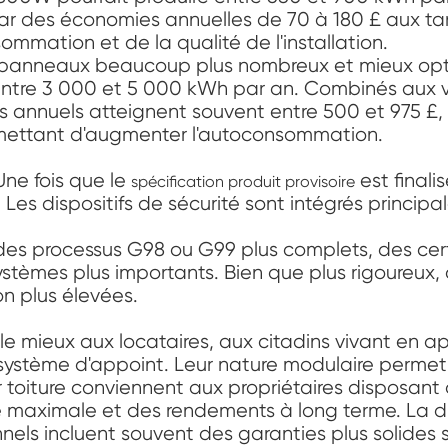
r des économies annuelles de 70 à 180 £ aux tarif
mmation et de la qualité de l'installation.
de panneaux beaucoup plus nombreux et mieux optim
entre 3 000 et 5 000 kWh par an. Combinés aux 
s annuels atteignent souvent entre 500 et 975 £, 
mettant d'augmenter l'autoconsommation.
Une fois que le
est finali
spécification produit provisoire
Les dispositifs de sécurité sont intégrés principa
t des processus G98 ou G99 plus complets, des cert
tèmes plus importants. Bien que plus rigoureux, 
n plus élevées.
e mieux aux locataires, aux citadins vivant en ap
système d'appoint. Leur nature modulaire permet
ur toiture conviennent aux propriétaires disposan
 maximale et des rendements à long terme. La 
nnels incluent souvent des garanties plus solides 