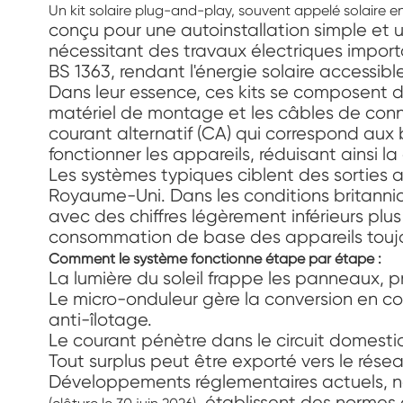
Un kit solaire plug-and-play, souvent appelé solaire e
conçu pour une autoinstallation simple et 
nécessitant des travaux électriques import
BS 1363, rendant l'énergie solaire accessible
Dans leur essence, ces kits se composent 
matériel de montage et les câbles de conn
courant alternatif (CA) qui correspond aux be
fonctionner les appareils, réduisant ainsi 
Les systèmes typiques ciblent des sorties 
Royaume-Uni. Dans les conditions britanni
avec des chiffres légèrement inférieurs pl
consommation de base des appareils toujours 
Comment le système fonctionne étape par étape :
La lumière du soleil frappe les panneaux, p
Le micro-onduleur gère la conversion en cou
anti-îlotage.
Le courant pénètre dans le circuit domesti
Tout surplus peut être exporté vers le rés
Développements réglementaires actuels,
, établissent des normes 