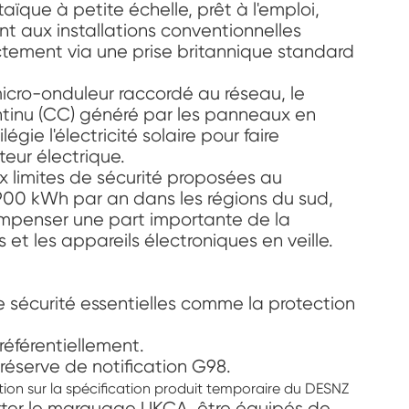
aïque à petite échelle, prêt à l'emploi,
t aux installations conventionnelles
ctement via une prise britannique standard
micro-onduleur raccordé au réseau, le
ntinu (CC) généré par les panneaux en
gie l'électricité solaire pour faire
teur électrique.
 limites de sécurité proposées au
900 kWh par an dans les régions du sud,
compenser une part importante de la
et les appareils électroniques en veille.
e sécurité essentielles comme la protection
éférentiellement.
réserve de notification G98.
ion sur la spécification produit temporaire du DESNZ
porter le marquage UKCA, être équipés de