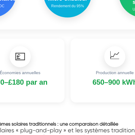
 DC
Rendement du 95%
U
📈
💷
Économies annuelles
Production annuelle
0–£180 par an
650–900 kW
èmes solaires traditionnels : une comparaison détaillée
aires « plug-and-play » et les systèmes traditionnel