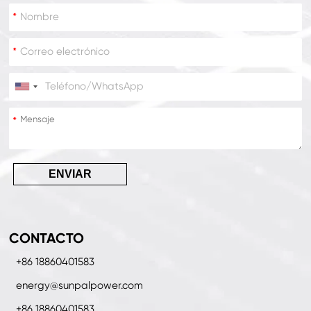
*
*
*
*
ENVIAR
CONTACTO
+86 18860401583
energy@sunpalpower.com
+86 18860401583